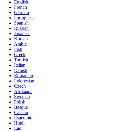
English
French
German
Portuguese
Spanish
Russian
Japanese
Korean
Arabic
Irish
Greek
Turkish
Italian
Danish
Romanian
Indonesian
Czech
Afrikaans
Swedish
Polish
Basque
Catalan
Esperanto
Hindi
Lao