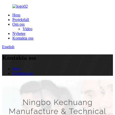
Hem
Projektfall
Om oss
Video
Nyheter
Kontakta oss
English
Kontakta oss
Hem
Kontakta oss
Ningbo Kechuang
Manufacture & Technical